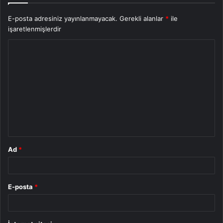
E-posta adresiniz yayınlanmayacak.
Gerekli alanlar
*
ile
işaretlenmişlerdir
Y
o
r
u
m
*
Ad
*
E-posta
*