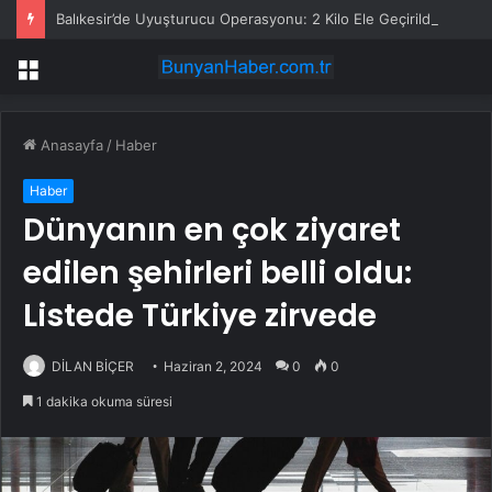
Balıkesir’de Uyuşturucu Operasyonu: 2 Kilo Ele Geçirildi
Menü
Anasayfa
/
Haber
Haber
Dünyanın en çok ziyaret
edilen şehirleri belli oldu:
Listede Türkiye zirvede
DİLAN BİÇER
Haziran 2, 2024
0
0
1 dakika okuma süresi