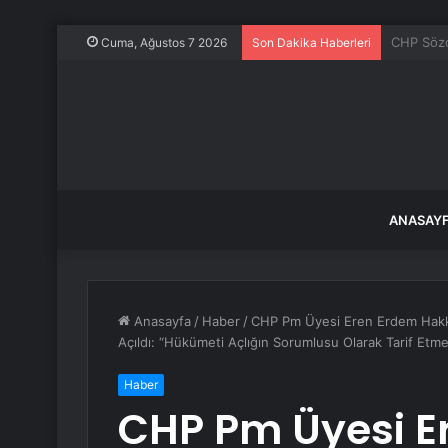
Adres ku
Cuma, Ağustos 7 2026
Son Dakika Haberleri
ANASAY
Anasayfa
/
Haber
/
CHP Pm Üyesi Eren Erdem Hakkı
Açıldı: “Hükümeti Açlığın Sorumlusu Olarak Tarif Etm
Haber
CHP Pm Üyesi E