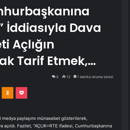
mhurbaşkanına
 İddiasıyla Dava
ti Açlığın
ak Tarif Etmek,…
0
12
1 dakika okuma süresi
VKontakte
Odnoklassniki
Pocket
l medya paylaşımı münasebet gösterilerek,
a açıldı. Fazilet, “AÇLIK=RTE ifadesi, Cumhurbaşkanına