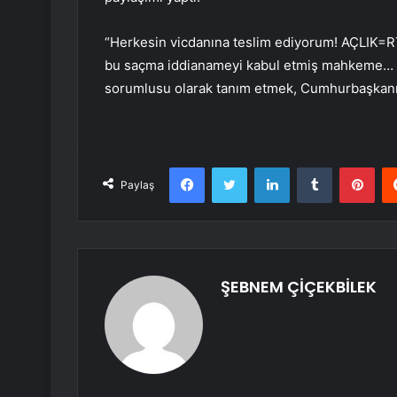
“Herkesin vicdanına teslim ediyorum! AÇLIK=
bu saçma iddianameyi kabul etmiş mahkeme… 2
sorumlusu olarak tanım etmek, Cumhurbaşkanına 
Facebook
Twitter
LinkedIn
Tumblr
Pint
Paylaş
ŞEBNEM ÇİÇEKBİLEK