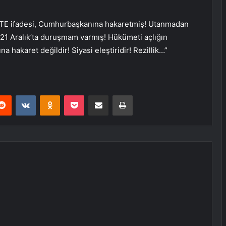
RTE ifadesi, Cumhurbaşkanına hakaretmiş! Utanmadan
1 Aralık’ta duruşmam varmış! Hükümeti açlığın
hakaret değildir! Siyasi eleştiridir! Rezillik…”
erest
Reddit
VKontakte
Odnoklassniki
Pocket
E-Posta ile paylaş
Yazdır