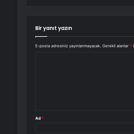
Bir yanıt yazın
E-posta adresiniz yayınlanmayacak.
Gerekli alanlar
*
i
Y
o
r
u
m
*
Ad
*