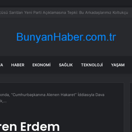
llanmanın yasak olduğu şehir: Ambulans yolu bulamıyor, kargo gitmiyor
FA
HABER
EKONOMI
SAĞLIK
TEKNOLOJI
YAŞAM
nda, “Cumhurbaşkanına Alenen Hakaret” İddiasıyla Dava
ek,…
ren Erdem