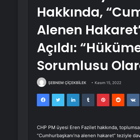
Hakkında, “Cu
Alenen Hakaret”
Açıldı: “Hüküme
Sorumlusu Olar
ŞEBNEM ÇİÇEKBİLEK
Kasım 15, 2022
Facebook
Twitter
LinkedIn
Tumblr
Pinterest
Reddit
CHP PM üyesi Eren Fazilet hakkında, toplumsa
“Cumhurbaşkanı’na alenen hakaret” teziyle dav