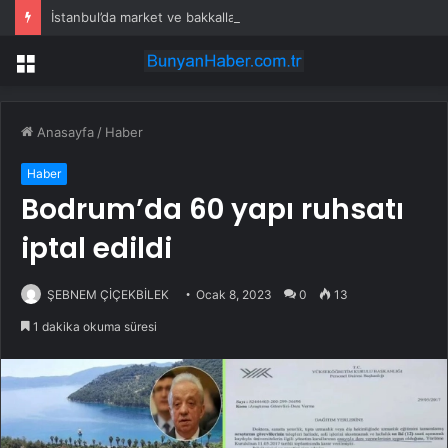
İstanbul’da market ve bakkallarda yeni uygulama devreye girdi
Menü
Anasayfa
/
Haber
Haber
Bodrum’da 60 yapı ruhsatı
iptal edildi
ŞEBNEM ÇİÇEKBİLEK
Ocak 8, 2023
0
13
1 dakika okuma süresi