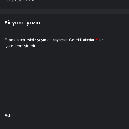
Ağustos 7, 2026
Bir yanıt yazın
E-posta adresiniz yayınlanmayacak.
Gerekli alanlar
*
ile
işaretlenmişlerdir
Y
o
r
u
m
*
Ad
*