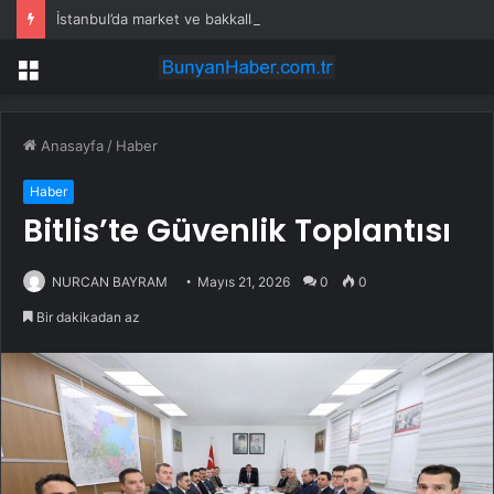
İstanbul’da market ve bakkallarda yeni uygulama devreye girdi
Menü
Anasayfa
/
Haber
Haber
Bitlis’te Güvenlik Toplantısı
NURCAN BAYRAM
Mayıs 21, 2026
0
0
Bir dakikadan az