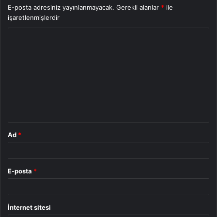
E-posta adresiniz yayınlanmayacak.
Gerekli alanlar
*
ile
işaretlenmişlerdir
Y
o
r
u
m
*
Ad
*
E-posta
*
İnternet sitesi