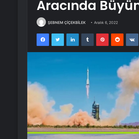
Aracında Büyü
ŞEBNEM ÇİÇEKBİLEK
Aralık 6, 2022
Facebook
Twitter
LinkedIn
Tumblr
Pinterest
Reddit