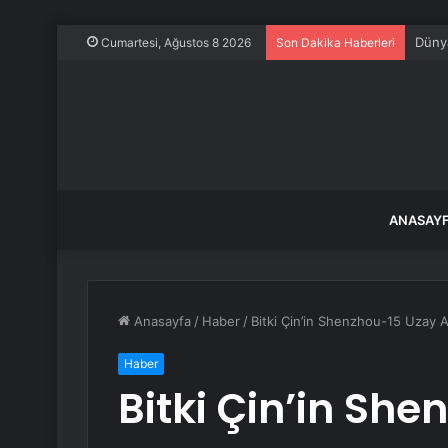
İstan
Cumartesi, Ağustos 8 2026
Son Dakika Haberleri
ANASAY
Anasayfa
/
Haber
/
Bitki Çin’in Shenzhou-15 Uzay 
Haber
Bitki Çin’in Sh