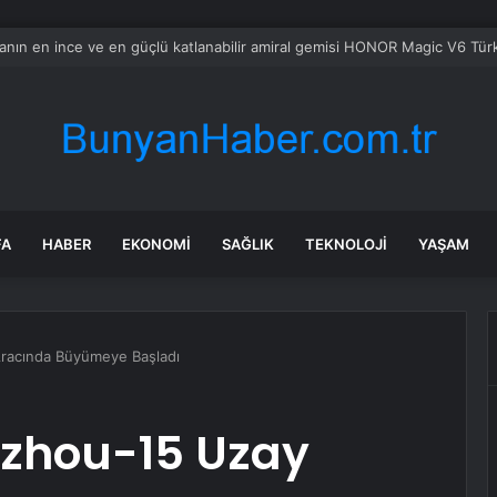
bul’da market ve bakkallarda yeni uygulama devreye girdi
FA
HABER
EKONOMI
SAĞLIK
TEKNOLOJI
YAŞAM
Aracında Büyümeye Başladı
enzhou-15 Uzay