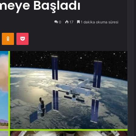
meye Başladı
0
17
1 dakika okuma süresi
VKontakte
Odnoklassniki
Pocket