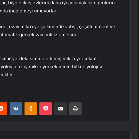
lar, biyolojik işlevlerini daha iyi anlamak için genlerin
mında incelemeyi umuyorlar.
nde, uzay mikro yerçekiminde vahşi, çeşitli mutant ve
n otomatik gerçek zamanlı izlemesini
cılar yerdeki simüle edilmiş mikro yerçekimi
yoluyla uzay mikro yerçekiminin bitki biyolojisi
cekler.
erest
Reddit
VKontakte
Odnoklassniki
Pocket
E-Posta ile paylaş
Yazdır