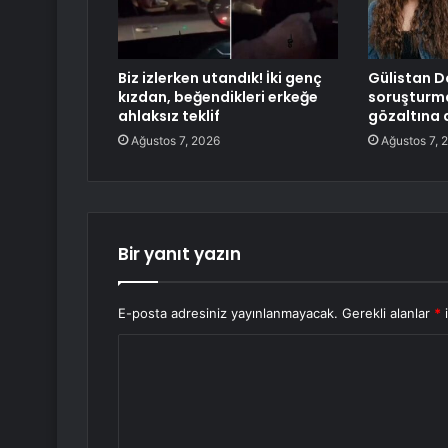
Biz izlerken utandık! İki genç
Gülistan D
kızdan, beğendikleri erkeğe
soruşturma
ahlaksız teklif
gözaltına a
Ağustos 7, 2026
Ağustos 7, 
Bir yanıt yazın
E-posta adresiniz yayınlanmayacak.
Gerekli alanlar
*
i
Y
o
r
u