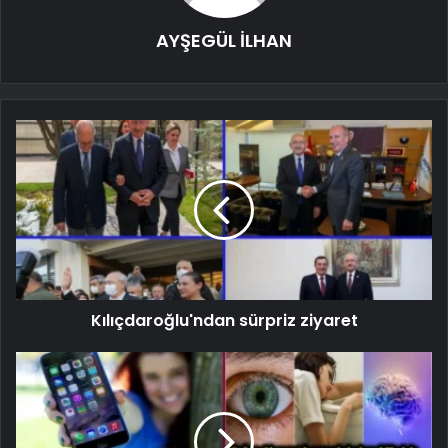
AYŞEGÜL İLHAN
Kılıçdaroğlu'ndan sürpriz ziyaret