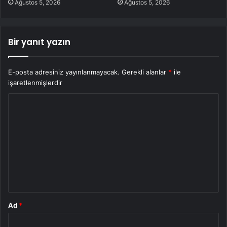
Ağustos 5, 2026
Ağustos 5, 2026
Bir yanıt yazın
E-posta adresiniz yayınlanmayacak.
Gerekli alanlar
*
ile
işaretlenmişlerdir
Y
o
r
u
m
*
Ad
*