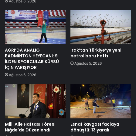
Ağustos 6, 2026
AĞRI’DA ANALİG
Irak’tan Türkiye’ye yeni
BADMİNTON HEYECANI: 9
petrol boru hattı
İLDEN SPORCULAR KÜRSÜ
Ağustos 5, 2026
İÇİN YARIŞIYOR
Ağustos 6, 2026
Milli Aile Haftası Töreni
Esnaf kavgası faciaya
Niğde’de Düzenlendi
dönüştü: 13 yaralı