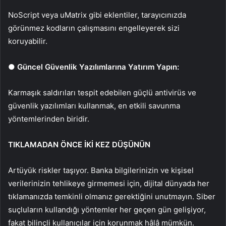
NoScript
veya
uMatrix
gibi eklentiler, tarayıcınızda
g
örünmez kodlar
ın
çal
ışmasını engelleyerek sizi
koruyabilir.
●
Güncel Güvenlik Yaz
ılımlarına Yatırım Yapın:
Karmaşık saldırıları tespit edebilen g
üçlü
antivirüs
ve
güvenlik yaz
ılımları kullanmak, en etkili savunma
y
öntemlerinden biridir.
TIKLAMADAN
Ö
NCE
İ
K
İ
KEZ D
Ü
Ş
Ü
N
Ü
N
Art
üyük riskler ta
şıyor. Banka bilgilerinizin ve kişisel
verilerinizin tehlikeye girmemesi i
çin, dijital dünyada her
t
ıklamanızda temkinli olmanız gerektiğini unutmayın. Siber
su
çlular
ın kullandığı y
öntemler her geçen gün geli
şiyor,
fakat bilin
çli kullan
ıcılar i
çin korunmak hâlâ mümkün.