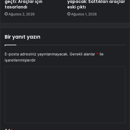
geçti: Araçlar için
yapacak: Sattıkları araçlar
tasarlandı
eski çıktı
Ağustos 2, 2026
Ağustos 1, 2026
Bir yanıt yazın
E-posta adresiniz yayınlanmayacak.
Gerekli alanlar
*
ile
işaretlenmişlerdir
Y
o
r
u
m
*