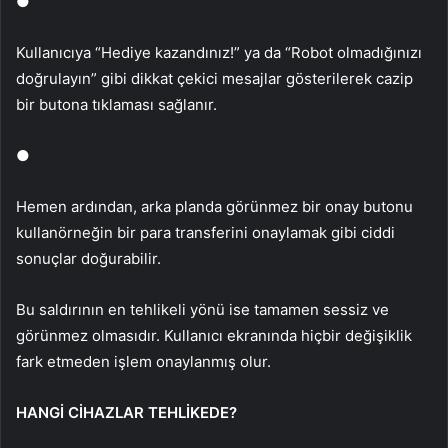
●
Kullanıcıya “Hediye kazandınız!” ya da “Robot olmadığınızı
doğrulayın” gibi dikkat
çekici mesajlar gösterilerek cazip
bir butona t
ıklaması sağlanır.
●
Hemen ardından, arka planda g
örünmez bir onay butonu
kullan
örne
ğin bir para transferini onaylamak gibi ciddi
sonu
çlar do
ğurabilir.
Bu saldırının en tehlikeli y
önü ise tamamen sessiz ve
görünmez olmas
ıdır. Kullanıcı ekranında hi
çbir de
ğişiklik
fark etmeden işlem onaylanmış olur.
HANG
İ
C
İ
HAZLAR TEHL
İ
KEDE?