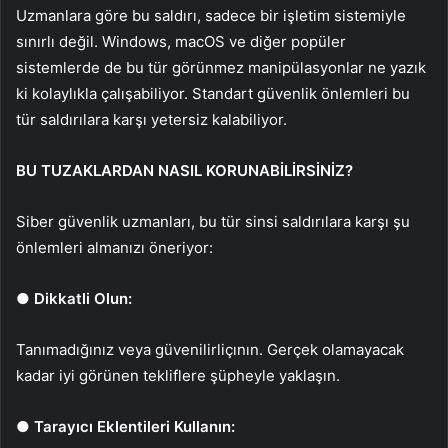
Uzmanlara g
öre bu sald
ırı, sadece bir işletim sistemiyle
sınırlı değil. Windows, macOS ve diğer pop
üler
sistemlerde de bu tür görünmez manipülasyonlar ne yaz
ık
ki kolaylıkla
çal
ışabiliyor. Standart g
üvenlik önlemleri bu
tür sald
ırılara karşı yetersiz kalabiliyor.
BU TUZAKLARDAN NASIL KORUNAB
İ
L
İ
RS
İ
N
İ
Z?
Siber g
üvenlik uzmanlar
ı, bu t
ür sinsi sald
ırılara karşı şu
önlemleri alman
ızı
öneriyor:
●
Dikkatli Olun:
Tan
ımadığınız veya g
üvenilirli
ç
ının. Ger
çek olamayacak
kadar iyi görünen tekliflere
ş
üpheyle yakla
şın.
●
Taray
ıcı Eklentileri Kullanın: