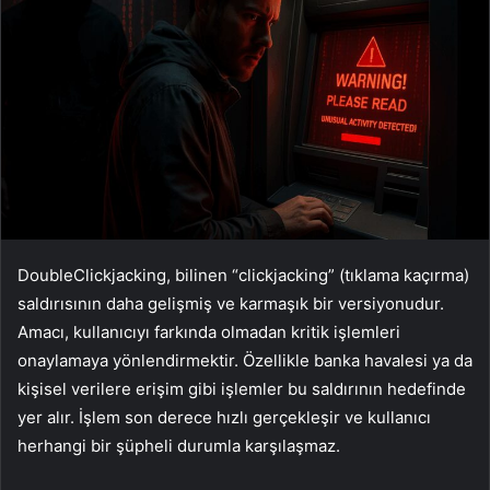
DoubleClickjacking
, bilinen “clickjacking” (t
ıklama ka
ç
ırma)
saldırısının daha gelişmiş ve karmaşık bir versiyonudur.
Amacı, kullanıcıyı farkında olmadan kritik işlemleri
onaylamaya y
önlendirmektir. Özellikle banka havalesi ya da
ki
şisel verilere erişim gibi işlemler bu saldırının hedefinde
yer alır. İşlem son derece hızlı ger
çekle
şir ve kullanıcı
herhangi bir ş
üpheli durumla kar
şılaşmaz.