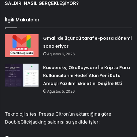
SALDIRI NASIL GER
Ç
EKLE
Şİ
YOR?
İlgili Makaleler
Gmail’de üçüncü taraf e-posta dönemi
sona eriyor
Ağustos 6, 2026
Kaspersky, OkoSpyware İle Kripto Para
Kullanıcılarını Hedef Alan Yeni Kötü
Amaçlı Yazılım İskeletini Deşifre Etti
Ağustos 5, 2026
Teknoloji sitesi Presse
Citron’un
aktardığına g
öre
DoubleClickjacking
sald
ırısı şu şekilde işler: