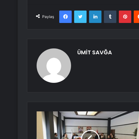
Facebook
Twitter
LinkedIn
Tumblr
Pint
Paylaş
ÜMİT SAVĞA