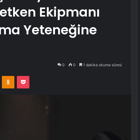
İletken Ekipmanı
akma Yeteneğine
0
0
1 dakika okuma süresi
VKontakte
Odnoklassniki
Pocket