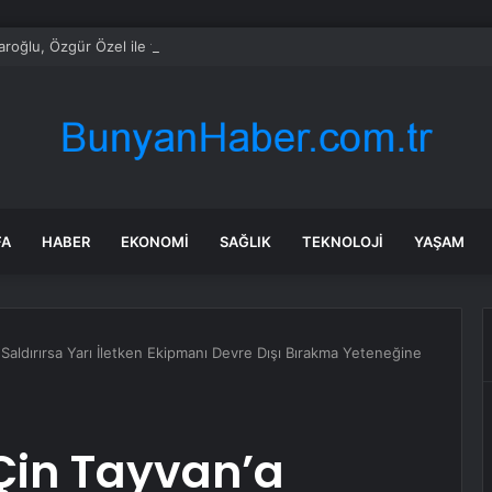
daroğlu, Özgür Özel ile telefonda görüştü
FA
HABER
EKONOMI
SAĞLIK
TEKNOLOJI
YAŞAM
aldırırsa Yarı İletken Ekipmanı Devre Dışı Bırakma Yeteneğine
Çin Tayvan’a