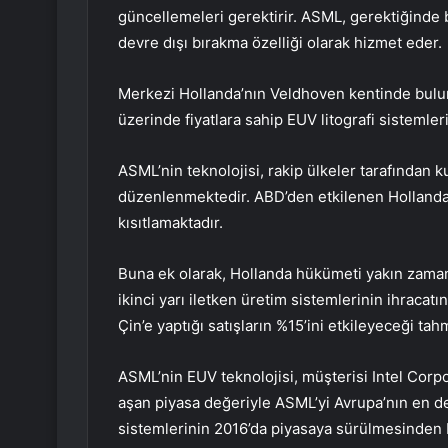
güncellemeleri gerektirir. ASML, gerektiğinde 
devre dışı bırakma özelliği olarak hizmet eder.
Merkezi Hollanda’nın Veldhoven kentinde buluna
üzerinde fiyatlara sahip EUV litografi sistemlerin
ASML’nin teknolojisi, rakip ülkeler tarafından k
düzenlenmektedir. ABD’den etkilenen Hollanda, E
kısıtlamaktadır.
Buna ek olarak, Hollanda hükümeti yakın zama
ikinci yarı iletken üretim sistemlerinin ihracat
Çin’e yaptığı satışların %15’ini etkileyeceği tahm
ASML’nin EUV teknolojisi, müşterisi Intel Corpor
aşan piyasa değeriyle ASML’yi Avrupa’nın en değ
sistemlerinin 2016’da piyasaya sürülmesinden 