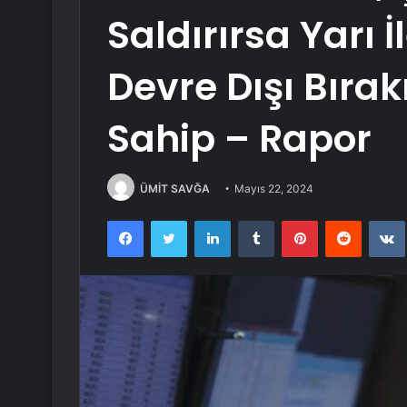
Saldırırsa Yarı 
Devre Dışı Bır
Sahip – Rapor
ÜMİT SAVĞA
Mayıs 22, 2024
Facebook
Twitter
LinkedIn
Tumblr
Pinterest
Reddit