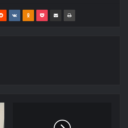
erest
Reddit
VKontakte
Odnoklassniki
Pocket
E-Posta ile paylaş
Yazdır