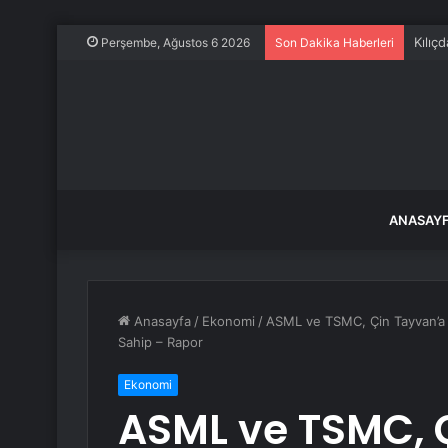
Kılıç
Perşembe, Ağustos 6 2026
Son Dakika Haberleri
ANASAY
Anasayfa
/
Ekonomi
/
ASML ve TSMC, Çin Tayvan’a S
Sahip – Rapor
Ekonomi
ASML ve TSMC, 