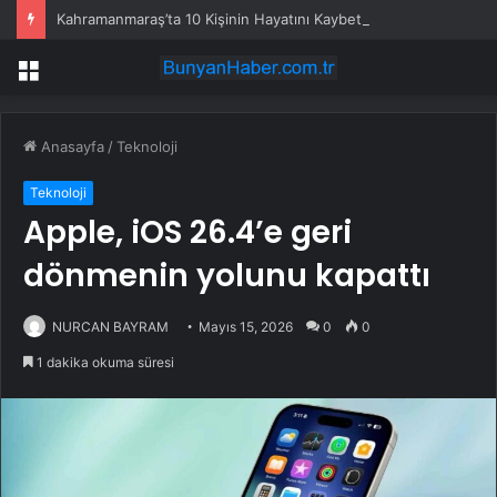
Kahramanmaraş’ta 10 Kişinin Hayatını Kaybettiği Okul Saldırısına Dava
Menü
Anasayfa
/
Teknoloji
Teknoloji
Apple, iOS 26.4’e geri
dönmenin yolunu kapattı
NURCAN BAYRAM
Mayıs 15, 2026
0
0
1 dakika okuma süresi