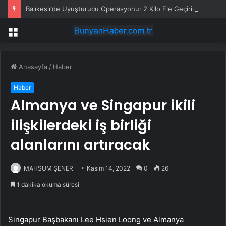
Balıkesir’de Uyuşturucu Operasyonu: 2 Kilo Ele Geçirildi
Menü
Anasayfa
/
Haber
Haber
Almanya ve Singapur ikili
ilişkilerdeki iş birliği
alanlarını artıracak
MAHSUM ŞENER
Kasım 14, 2022
0
26
1 dakika okuma süresi
Singapur Başbakanı Lee Hsien Loong ve Almanya