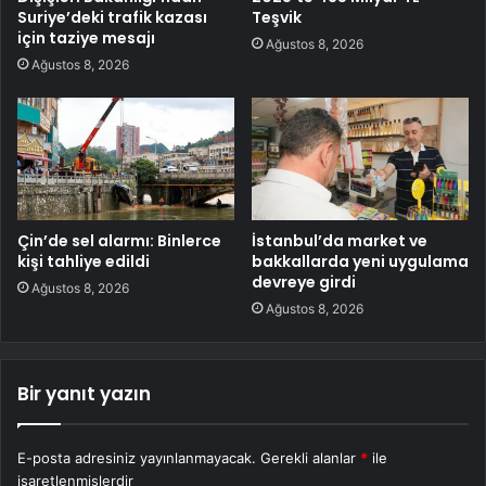
Suriye’deki trafik kazası
Teşvik
için taziye mesajı
Ağustos 8, 2026
Ağustos 8, 2026
Çin’de sel alarmı: Binlerce
İstanbul’da market ve
kişi tahliye edildi
bakkallarda yeni uygulama
devreye girdi
Ağustos 8, 2026
Ağustos 8, 2026
Bir yanıt yazın
E-posta adresiniz yayınlanmayacak.
Gerekli alanlar
*
ile
işaretlenmişlerdir