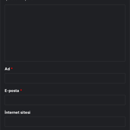
Y
o
r
u
m
*
Ad
*
E-posta
*
İnternet sitesi