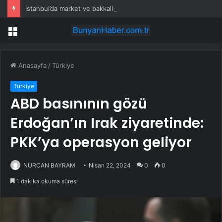
İstanbul’da market ve bakkallarda yeni uygulama devreye girdi
Menü
Anasayfa
/
Türkiye
Türkiye
ABD basınının gözü
Erdoğan’ın Irak ziyaretinde:
PKK’ya operasyon geliyor
NURCAN BAYRAM
Nisan 22, 2024
0
0
1 dakika okuma süresi