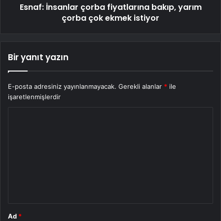
Esnaf: İnsanlar çorba fiyatlarına bakıp, yarım
çorba çok ekmek istiyor
Bir yanıt yazın
E-posta adresiniz yayınlanmayacak.
Gerekli alanlar
*
ile
işaretlenmişlerdir
Y
o
r
u
m
*
Ad
*